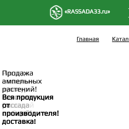
«RASSADA33.ru»
Главная
Катал
Продажа
Рассада
Продажа
цветов
овощных
ампельных
для
культур
растений!
клумб
Сезонная
Вся продукция
Большой
рассада
от
выбор,
овощей!
производителя!
доставка!